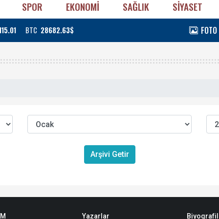
SPOR
EKONOMİ
SAĞLIK
SİYASET
FOTO
115.01
BTC
28682.63$
Arşivi Getir
EM
Yazarlar
Biyografil