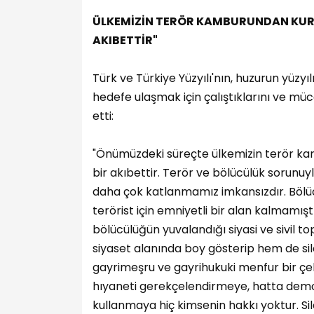
ÜLKEMİZİN TERÖR KAMBURUNDAN KUR
AKIBETTİR"
Türk ve Türkiye Yüzyılı'nın, huzurun yüzyı
hedefe ulaşmak için çalıştıklarını ve müc
etti:
"Önümüzdeki süreçte ülkemizin terör k
bir akıbettir. Terör ve bölücülük sorunuy
daha çok katlanmamız imkansızdır. Bölücü
terörist için emniyetli bir alan kalmamı
bölücülüğün yuvalandığı siyasi ve sivil t
siyaset alanında boy gösterip hem de sil
gayrimeşru ve gayrihukuki menfur bir çeli
hıyaneti gerekçelendirmeye, hatta demokr
kullanmaya hiç kimsenin hakkı yoktur. Si