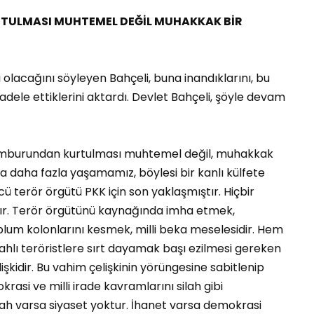
TULMASI MUHTEMEL DEĞİL MUHAKKAK BİR
lı olacağını söyleyen Bahçeli, buna inandıklarını, bu
adele ettiklerini aktardı. Devlet Bahçeli, şöyle devam
amburundan kurtulması muhtemel değil, muhakkak
la daha fazla yaşamamız, böylesi bir kanlı külfete
 terör örgütü PKK için son yaklaşmıştır. Hiçbir
ştır. Terör örgütünü kaynağında imha etmek,
oplum kolonlarını kesmek, milli beka meselesidir. Hem
ahlı teröristlere sırt dayamak başı ezilmesi gereken
şkidir. Bu vahim çelişkinin yörüngesine sabitlenip
asi ve milli irade kavramlarını silah gibi
lah varsa siyaset yoktur. İhanet varsa demokrasi