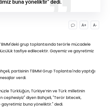
imiz buna yöneliktir" dedi.
A+
A-
in TBMM'deki grup toplantısında terörle mücadele
lücülük tasfiye edilecektir. Gayemiz ve gayretimiz
çeli, partisinin TBMM Grup Toplantısı'nda yaptığı
sajlar verdi.
müzle Türklüğün, Türkiye’nin ve Türk milletinin
n cephesiyiz" diyen Bahçeli, "Terör bitecek,
 gayretimiz buna yöneliktir." dedi.