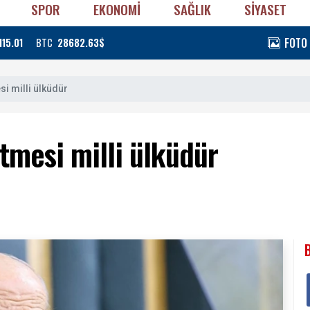
SPOR
EKONOMİ
SAĞLIK
SİYASET
FOTO
115.01
BTC
28682.63$
si milli ülküdür
tmesi milli ülküdür