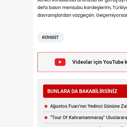
defa basın mensubu kardeşlerim, Türkiye'yi
davranışlardan vazgeçsin. Geçemiyorsan m
#SİYASET
Videolar için YouTube 
BUNLARA DA BAKABİLİRSİNİZ
Ağustos Fuarı’nın Yedinci Gününe 
“Tour Of Kahramanmaraş” Uluslararas