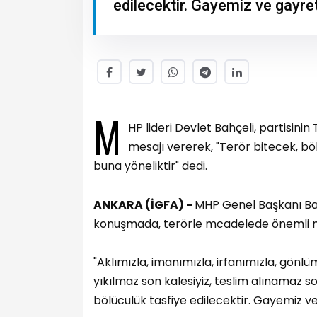
edilecektir. Gayemiz ve gayret
M
HP lideri Devlet Bahçeli, partisin
mesajı vererek, "Terör bitecek, bö
buna yöneliktir" dedi.
ANKARA (İGFA) -
MHP Genel Başkanı Bah
konuşmada, terörle mcadelede önemli me
"Aklımızla, imanımızla, irfanımızla, gönlü
yıkılmaz son kalesiyiz, teslim alınamaz so
bölücülük tasfiye edilecektir. Gayemiz ve