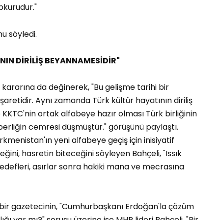
upkurudur."
nu söyledi.
NIN DİRİLİŞ BEYANNAMESİDİR"
kararına da değinerek, "Bu gelişme tarihi bir
aretidir. Aynı zamanda Türk kültür hayatının diriliş
KTC'nin ortak alfabeye hazır olması Türk birliğinin
aberliğin cemresi düşmüştür." görüşünü paylaştı.
kmenistan'ın yeni alfabeye geçiş için inisiyatif
ğini, hasretin biteceğini söyleyen Bahçeli, "Issık
edefleri, asırlar sonra hakiki mana ve mecrasına
bir gazetecinin, "Cumhurbaşkanı Erdoğan'la çözüm
ğı var mı?" sorusu üzerine ise MHP lideri Bahçeli, "Bir