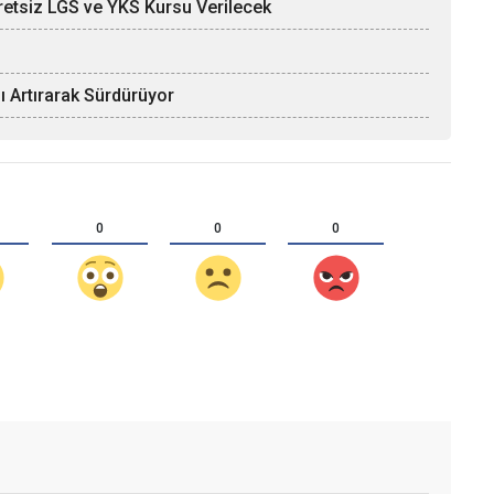
etsiz LGS ve YKS Kursu Verilecek
nı Artırarak Sürdürüyor
0
0
0