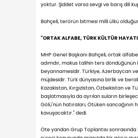
yoktur. Şiddet varsa sevgi ve barış dili k
Bahçeli, terörün bitmesi milli ülkü olduğu
"ORTAK ALFABE, TÜRK KÜLTÜR HAYATI
MHP Genel Başkanı Bahçeli, ortak alfabe 
adımdır, makus talihin ters döndüğünün iş
beyannamesidir. Türkiye, Azerbaycan ve K
müjdesidir. Türk dünyasına birlik ve ber
Kazakistan, Kırgızistan, Özbekistan ve Tür
başlatmasıyla da ayrılan suların birleşece
Gölü'nün hatıraları, Ötüken sancağının h
kavuşacaktır." dedi.
Öte yandan Grup Toplantısı sonrasında 
süreci konusunda aranızda bir görüş ayrılı