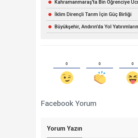
Kahramanmaraş'ta Bin Öğrenciye Ücr
İklim Dirençli Tarım İçin Güç Birliği
Büyükşehir, Andırın’da Yol Yatırımları
0
0
0
Facebook Yorum
Yorum Yazın