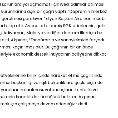
orunlara yol açmaması için ivedi adımlar atılması
ili kurumlarına açık bir çağrı yaptı. “Depremin merkez
 görülmesi gerekiyor.” diyen Başkan Akpınar, mücbir
ı talep etti. Ayrıca ertelenmiş SGK primlerinin, gelir
 Adıyaman, Malatya ve diğer deprem illeri için bir
 etti. Akpınar, “Esnafımızın ve sanayicimizin feryadı
ası kaçınılmaz olur. Bu çağrının bir an önce
leriyle ekonomik destek ihtiyacının aciliyetine dikkat
etvekillerine birlik içinde hareket etme çağrısında
urbaşkanlığı ve ilgili bakanlıklara güçlü biçimde
n yaralarının sarılması, vatandaşların konforlu ve
sürecin kararlılıkla sürdüğünü belirten Akpınar,
aşmak için çalışmaya devam edeceğiz.” dedi.