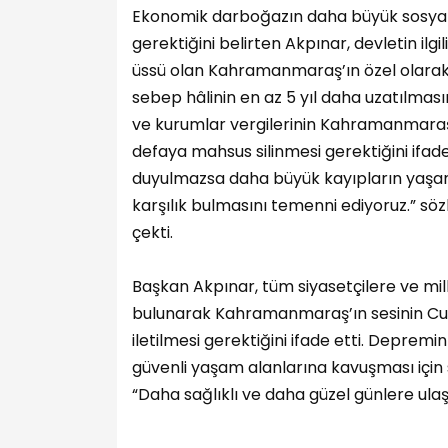
Ekonomik darboğazın daha büyük sosyal s
gerektiğini belirten Akpınar, devletin ilg
üssü olan Kahramanmaraş’ın özel olarak
sebep hâlinin en az 5 yıl daha uzatılmasın
ve kurumlar vergilerinin Kahramanmaraş,
defaya mahsus silinmesi gerektiğini ifade
duyulmazsa daha büyük kayıpların yaşanm
karşılık bulmasını temenni ediyoruz.” söz
çekti.
Başkan Akpınar, tüm siyasetçilere ve mill
bulunarak Kahramanmaraş’ın sesinin Cumh
iletilmesi gerektiğini ifade etti. Depremi
güvenli yaşam alanlarına kavuşması için 
“Daha sağlıklı ve daha güzel günlere ul