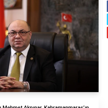
nı Mehmet Akpınar, Kahramanmaraş’ın