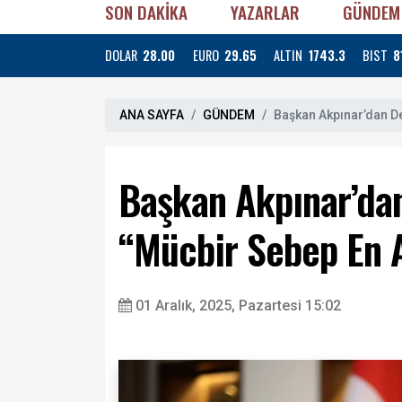
SON DAKİKA
YAZARLAR
GÜNDEM
DOLAR
28.00
EURO
29.65
ALTIN
1743.3
BIST
8
ANA SAYFA
GÜNDEM
Başkan Akpınar’dan De
Başkan Akpınar’da
“Mücbir Sebep En A
01 Aralık, 2025, Pazartesi 15:02