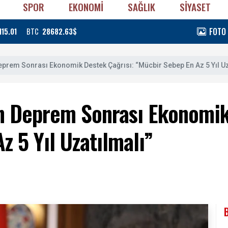
SPOR
EKONOMİ
SAĞLIK
SİYASET
FOTO
115.01
BTC
28682.63$
prem Sonrası Ekonomik Destek Çağrısı: “Mücbir Sebep En Az 5 Yıl Uz
n Deprem Sonrası Ekonomik
z 5 Yıl Uzatılmalı”