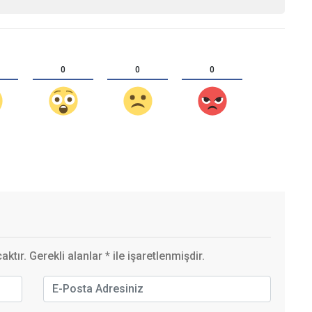
0
0
0
ktır. Gerekli alanlar
*
ile işaretlenmişdir.