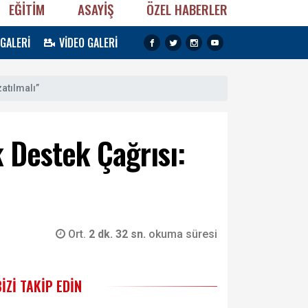
EĞİTİM
ASAYİŞ
ÖZEL HABERLER
 GALERİ
VİDEO GALERİ
atılmalı”
 Destek Çağrısı:
Ort.
2 dk. 32 sn.
okuma süresi
BIZI TAKIP EDIN