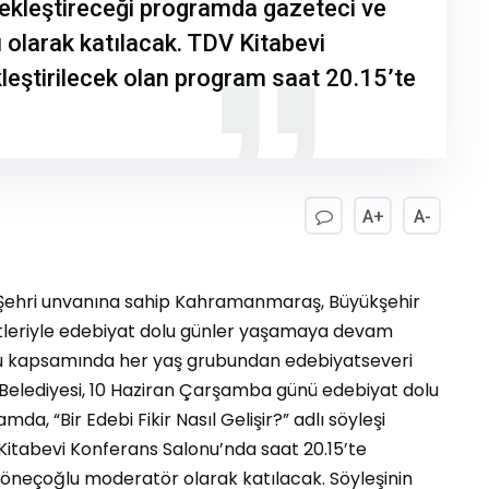
kleştireceği programda gazeteci ve
olarak katılacak. TDV Kitabevi
eştirilecek olan program saat 20.15’te
A+
A-
t Şehri unvanına sahip Kahramanmaraş, Büyükşehir
yetleriyle edebiyat dolu günler yaşamaya devam
onu kapsamında her yaş grubundan edebiyatseveri
ir Belediyesi, 10 Haziran Çarşamba günü edebiyat dolu
, “Bir Edebi Fikir Nasıl Gelişir?” adlı söyleşi
Kitabevi Konferans Salonu’nda saat 20.15’te
neçoğlu moderatör olarak katılacak. Söyleşinin