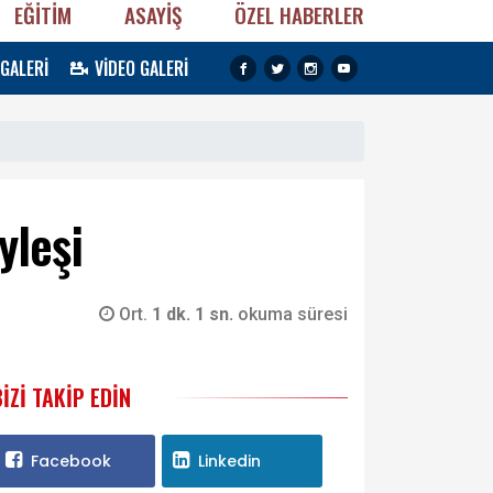
EĞİTİM
ASAYİŞ
ÖZEL HABERLER
 GALERİ
VİDEO GALERİ
yleşi
Ort.
1 dk. 1 sn.
okuma süresi
BIZI TAKIP EDIN
Facebook
Linkedin