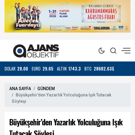
DOLAR
28.00
EURO
29.65
ALTIN
1743.3
BTC
28682.63$
ANA SAYFA
GÜNDEM
Büyükşehir’den Yazarlık Yolculuğuna Işık Tutacak
Söyleşi
Büyükşehir’den Yazarlık Yolculuğuna Işık
Tutacak Söyleşi