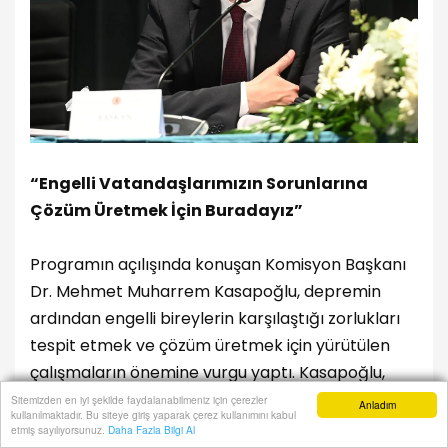
“Engelli Vatandaşlarımızın Sorunlarına
Çözüm Üretmek İçin Buradayız”
Programın açılışında konuşan Komisyon Başkanı
Dr. Mehmet Muharrem Kasapoğlu, depremin
ardından engelli bireylerin karşılaştığı zorlukları
tespit etmek ve çözüm üretmek için yürütülen
çalışmaların önemine vurgu yaptı. Kasapoğlu,
“Deprem büyük bir felaketti ve bu süreçte engelli
Sitemizden en iyi şekilde faydalanabilmeniz için çerezler
Anladım
kullanılmaktadır. Bu siteye giriş yaparak çerez kullanımını kabul
vatandaşlarımızın yükü iki kat arttı. Bugün burada,
Anasayfa
Yazarlar
Haber Ara
İhbar Hattı
Menu
etmiş sayılıyorsunuz.
Daha Fazla Bilgi Al