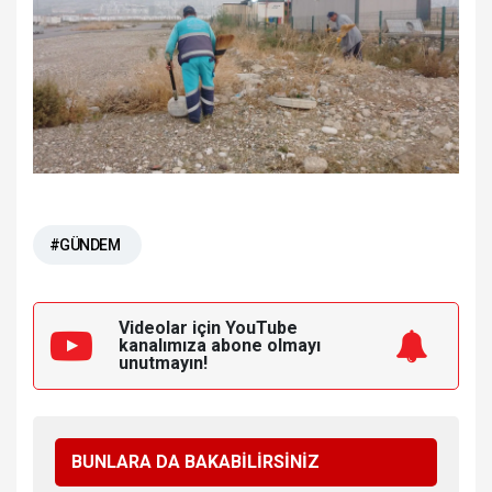
#GÜNDEM
Videolar için YouTube
kanalımıza
abone olmayı
unutmayın!
BUNLARA DA BAKABİLİRSİNİZ