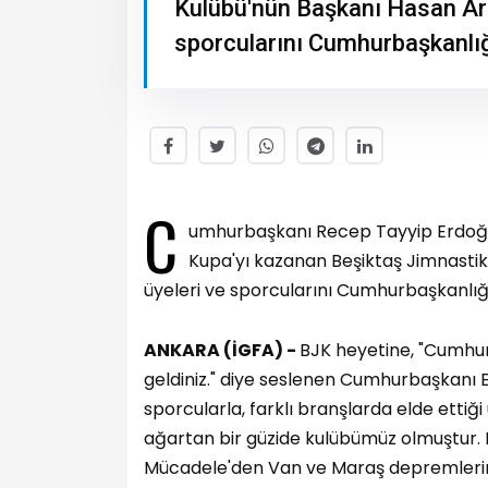
Kulübü'nün Başkanı Hasan Ara
sporcularını Cumhurbaşkanlığı 
C
umhurbaşkanı Recep Tayyip Erdoğan,
Kupa'yı kazanan Beşiktaş Jimnastik
üyeleri ve sporcularını Cumhurbaşkanlığı 
ANKARA (İGFA) -
BJK heyetine, "Cumhurb
geldiniz." diye seslenen Cumhurbaşkanı E
sporcularla, farklı branşlarda elde ettiği
ağartan bir güzide kulübümüz olmuştur. 
Mücadele'den Van ve Maraş depremlerine k