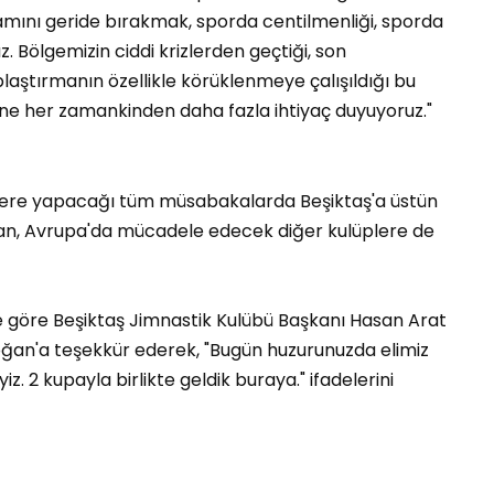
ını geride bırakmak, sporda centilmenliği, sporda
 Bölgemizin ciddi krizlerden geçtiği, son
ştırmanın özellikle körüklenmeye çalışıldığı bu
ne her zamankinden daha fazla ihtiyaç duyuyoruz."
zere yapacağı tüm müsabakalarda Beşiktaş'a üstün
an, Avrupa'da mücadele edecek diğer kulüplere de
re göre Beşiktaş Jimnastik Kulübü Başkanı Hasan Arat
an'a teşekkür ederek, "Bugün huzurunuzda elimiz
z. 2 kupayla birlikte geldik buraya." ifadelerini