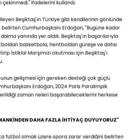
çekinmedi." ifadelerini kullandı.
leyen Beşiktaş'ın Türkiye gibi kendilerinin gönlünde
 belirten Cumhurbaşkanı Erdoğan, "Bugüne kadar
 daima yanında yer aldık. Beşiktaş'ın başarılarıyla
futboldan basketbola, hentboldan güreşe ve daha
ip İstiklal Marşımızı okutması için Beşiktaş'ı
u.
runun gelişmesi için gereken desteği çok güçlü
mhurbaşkanı Erdoğan, 2024 Paris Paralimpik
verildiği zaman neleri başarabileceklerini herkese
AMANKİNDEN DAHA FAZLA İHTİYAÇ DUYUYORUZ"
ta futbol olmak üzere spora zarar verdiğini belirten