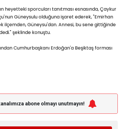
n heyetteki sporcuları tanıtması esnasında, Çaykur
çu'nun Güneysulu olduğuna işaret ederek, "Emirhan
 ilçemden, Güneysu'dan. Annesi, bu sene gittiğinde
 dedi." şeklinde konuştu.
dından Cumhurbaşkanı Erdoğan'a Beşiktaş forması
kanalımıza
abone olmayı unutmayın!