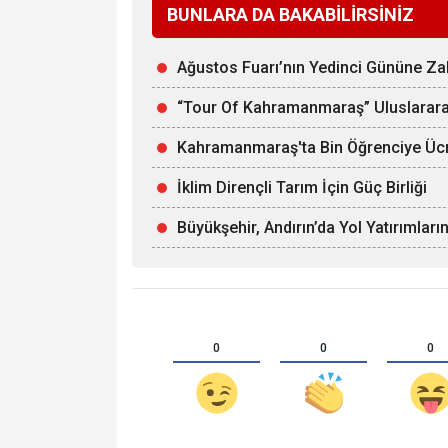
BUNLARA DA BAKABİLİRSİNİZ
Ağustos Fuarı’nın Yedinci Gününe 
“Tour Of Kahramanmaraş” Uluslararas
Kahramanmaraş'ta Bin Öğrenciye Ücr
İklim Dirençli Tarım İçin Güç Birliği
Büyükşehir, Andırın’da Yol Yatırımları
0
0
0