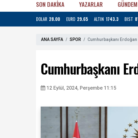
SON DAKİKA
YAZARLAR
GÜNDEM
DOLAR
28.00
EURO
29.65
ALTIN
1743.3
BIST
8
ANA SAYFA
SPOR
Cumhurbaşkanı Erdoğan BJ
Cumhurbaşkanı Erdo
12 Eylül, 2024, Perşembe 11:15