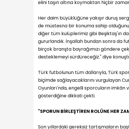
elini taşın altına koymaktan hiçbir zaman 
Her daim büyüklüğüne yakışır duruş sergi
de müstesna bir konuma sahip olduğunu
diğer tüm kulüplerimiz gibi Beşiktaş'ın da
gururlandık. İnşallah bundan sonra da 
birçok branşta bayrağımızı göndere çektir
desteklemeyi sürdüreceğiz." diye konuşt
Türk futbolunun tüm dallarıyla, Türk spo
biçimde sağlayacaklarını vurgulayan Cu
Oyunları'nda, engelli sporcuların imkân 
gösterdiğine dikkati çekti.
"SPORUN BİRLEŞTİREN ROLÜNE HER Z
Son yıllardaki gereksiz tartışmaların baş