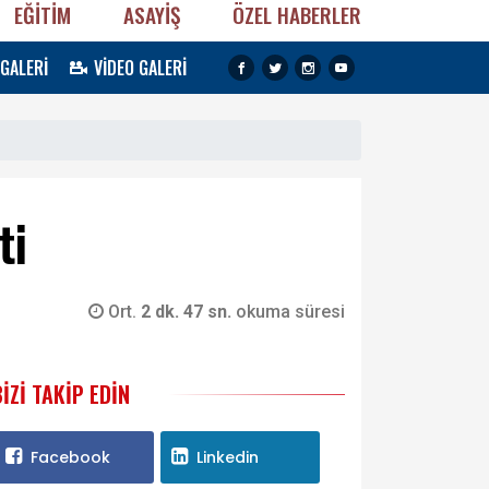
EĞİTİM
ASAYİŞ
ÖZEL HABERLER
 GALERİ
VİDEO GALERİ
ti
Ort.
2 dk. 47 sn.
okuma süresi
BIZI TAKIP EDIN
Facebook
Linkedin