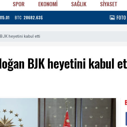
SPOR
EKONOMİ
SAĞLIK
SİYASET
FOTO
115.01
BTC
28682.63$
K heyetini kabul etti
ğan BJK heyetini kabul et