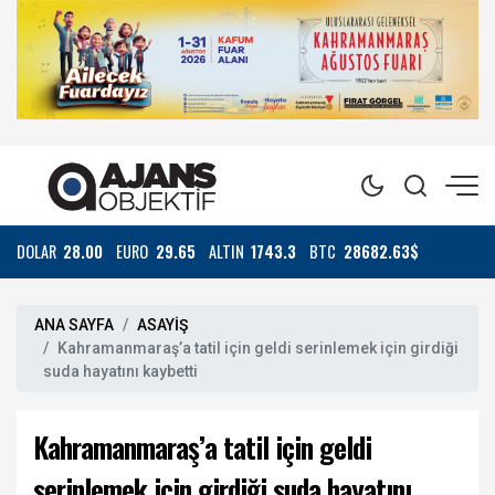
DOLAR
28.00
EURO
29.65
ALTIN
1743.3
BTC
28682.63$
ANA SAYFA
ASAYİŞ
Kahramanmaraş’a tatil için geldi serinlemek için girdiği
suda hayatını kaybetti
Kahramanmaraş’a tatil için geldi
serinlemek için girdiği suda hayatını