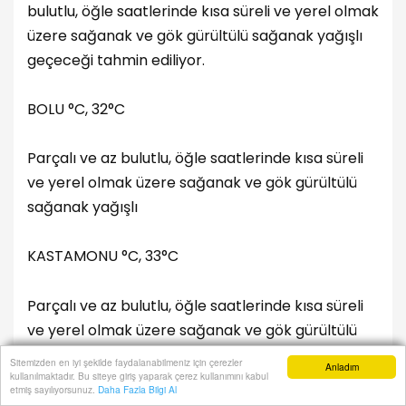
bulutlu, öğle saatlerinde kısa süreli ve yerel olmak
üzere sağanak ve gök gürültülü sağanak yağışlı
geçeceği tahmin ediliyor.
BOLU °C, 32°C
Parçalı ve az bulutlu, öğle saatlerinde kısa süreli
ve yerel olmak üzere sağanak ve gök gürültülü
sağanak yağışlı
KASTAMONU °C, 33°C
Parçalı ve az bulutlu, öğle saatlerinde kısa süreli
ve yerel olmak üzere sağanak ve gök gürültülü
sağanak yağışlı
Sitemizden en iyi şekilde faydalanabilmeniz için çerezler
Anladım
kullanılmaktadır. Bu siteye giriş yaparak çerez kullanımını kabul
Anasayfa
Yazarlar
Haber Ara
İhbar Hattı
Menu
etmiş sayılıyorsunuz.
Daha Fazla Bilgi Al
SİNOP °C, 27°C