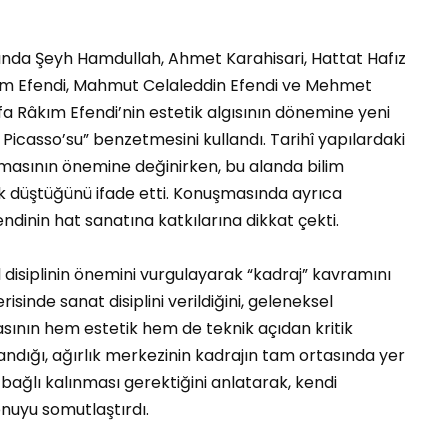
sında Şeyh Hamdullah, Ahmet Karahisari, Hattat Hafız
kım Efendi, Mahmut Celaleddin Efendi ve Mehmet
afa Râkım Efendi’nin estetik algısının dönemine yeni
n Picasso’su” benzetmesini kullandı. Tarihî yapılardaki
masının önemine değinirken, bu alanda bilim
uk düştüğünü ifade etti. Konuşmasında ayrıca
nin hat sanatına katkılarına dikkat çekti.
 disiplinin önemini vurgulayarak “kadraj” kavramını
çerisinde sanat disiplini verildiğini, geleneksel
sının hem estetik hem de teknik açıdan kritik
landığı, ağırlık merkezinin kadrajın tam ortasında yer
ağlı kalınması gerektiğini anlatarak, kendi
onuyu somutlaştırdı.