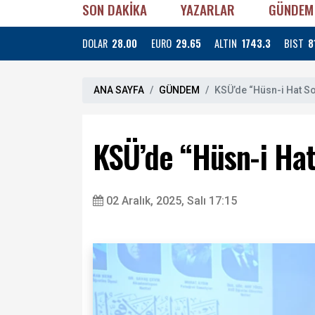
SON DAKİKA
YAZARLAR
GÜNDEM
DOLAR
28.00
EURO
29.65
ALTIN
1743.3
BIST
8
ANA SAYFA
GÜNDEM
KSÜ’de “Hüsn-i Hat Soh
KSÜ’de “Hüsn-i Hat
02 Aralık, 2025, Salı 17:15