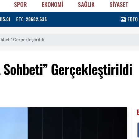
SPOR
EKONOMİ
SAĞLIK
SİYASET
FOTO
115.01
BTC
28682.63$
beti” Gerçekleştirildi
 Sohbeti” Gerçekleştirildi