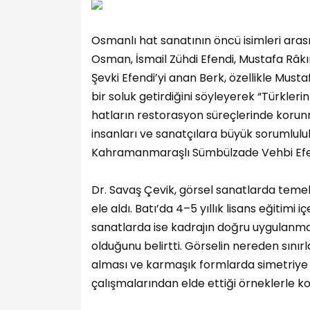
Osmanlı hat sanatının öncü isimleri ara
Osman, İsmail Zühdi Efendi, Mustafa Râ
Şevki Efendi’yi anan Berk, özellikle Must
bir soluk getirdiğini söyleyerek “Türkleri
hatların restorasyon süreçlerinde korun
insanları ve sanatçılara büyük sorumlul
Kahramanmaraşlı Sümbülzade Vehbi Efendi
Dr. Savaş Çevik, görsel sanatlarda temel
ele aldı. Batı’da 4–5 yıllık lisans eğitimi i
sanatlarda ise kadrajın doğru uygulanma
olduğunu belirtti. Görselin nereden sınır
alması ve karmaşık formlarda simetriye b
çalışmalarından elde ettiği örneklerle k