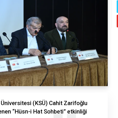
iversitesi (KSÜ) Cahit Zarifoğlu
en “Hüsn-i Hat Sohbeti” etkinliği