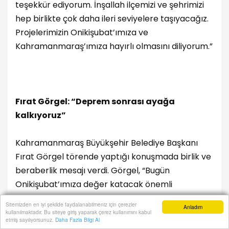
teşekkür ediyorum. İnşallah ilçemizi ve şehrimizi
hep birlikte çok daha ileri seviyelere taşıyacağız.
Projelerimizin Onikişubat’ımıza ve
Kahramanmaraş’ımıza hayırlı olmasını diliyorum.”
Fırat Görgel: “Deprem sonrası ayağa
kalkıyoruz”
Kahramanmaraş Büyükşehir Belediye Başkanı
Fırat Görgel törende yaptığı konuşmada birlik ve
beraberlik mesajı verdi. Görgel, “Bugün
Onikişubat’ımıza değer katacak önemli
yatırımların temelini hep birlikte atmanın
Sitemizden en iyi şekilde faydalanabilmeniz için çerezler
Anladım
mutluluğunu yaşıyoruz. Bizler Kahramanmaraş’ı
kullanılmaktadır. Bu siteye giriş yaparak çerez kullanımını kabul
Anasayfa
Yazarlar
Haber Ara
İhbar Hattı
Menu
etmiş sayılıyorsunuz.
Daha Fazla Bilgi Al
tüm ilçeleriyle, mahalleleriyle, sokaklarıyla bir