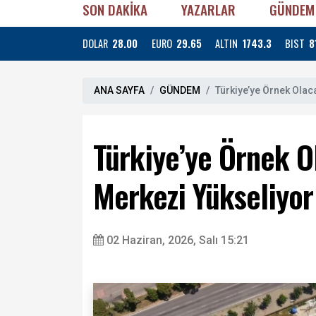
SON DAKİKA
YAZARLAR
GÜNDEM
DOLAR
28.00
EURO
29.65
ALTIN
1743.3
BIST
8
ANA SAYFA
GÜNDEM
Türkiye’ye Örnek Ola
Türkiye’ye Örnek 
Merkezi Yükseliyor
02 Haziran, 2026, Salı 15:21