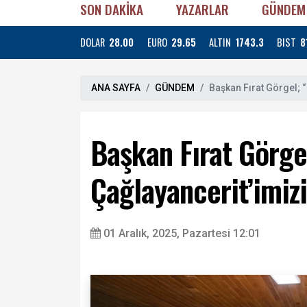
SON DAKİKA
YAZARLAR
GÜNDEM
DOLAR
28.00
EURO
29.65
ALTIN
1743.3
BIST
8
ANA SAYFA
GÜNDEM
Başkan Fırat Görgel; 
Başkan Fırat Görge
Çağlayancerit’imiz
01 Aralık, 2025, Pazartesi 12:01