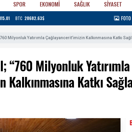
SPOR
EKONOMİ
SAĞLIK
SİYASET
FOTO
115.01
BTC
28682.63$
“760 Milyonluk Yatırımla Çağlayancerit’imizin Kalkınmasına Katkı Sağl
l; “760 Milyonluk Yatırımla
in Kalkınmasına Katkı Sağl