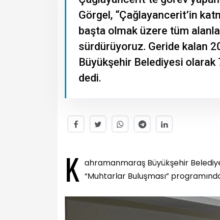
Görgel, “Çağlayancerit’in katm
başta olmak üzere tüm alanlar
sürdürüyoruz. Geride kalan 20
Büyükşehir Belediyesi olarak 
dedi.
K
ahramanmaraş Büyükşehir Belediye 
“Muhtarlar Buluşması” programında i