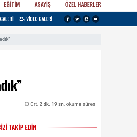
EĞİTİM
ASAYİŞ
ÖZEL HABERLER
 GALERİ
VİDEO GALERİ
adık”
adık”
Ort.
2 dk. 19 sn.
okuma süresi
BIZI TAKIP EDIN